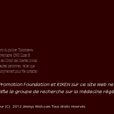
ions du policier Tokorozawa.
 américaine (ONG) Susan B
é de l'Union des libertés civiles
autres personnes,
telles que
onymement pour Me contacter.
romotion Foundation et RIKEN sur ce site Web ne s
nifie le groupe de recherche sur la médecine régé
eur (C) 2012 Jimmys Wish.com Tous droits réservés.