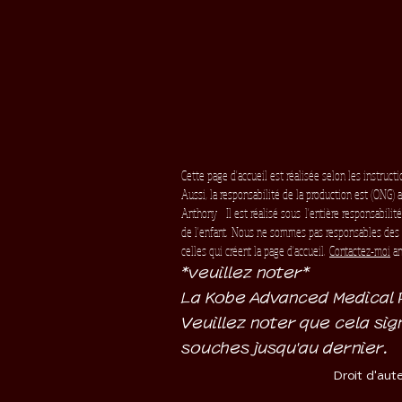
Cette page d'accueil est réalisée selon les instruct
Aussi, la responsabilité de la production est (ONG)
Anthony
Il est réalisé sous
l'entière responsabilit
de l'enfant.
Nous ne sommes pas responsables des 
celles qui créent la page d'accueil.
Contactez-moi
an
*veuillez noter*
La Kobe Advanced Medical P
Veuillez noter que cela sig
souches jusqu'au dernier.
Droit d'aut