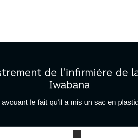
MICILE
DOMICILE
DOMICILE
DOMICILE
DO
trement de l'infirmière de 
Iwabana
vouant le fait qu'il a mis un sac en plastiq
せたのは３分
ビニール袋を被せたのは１３時