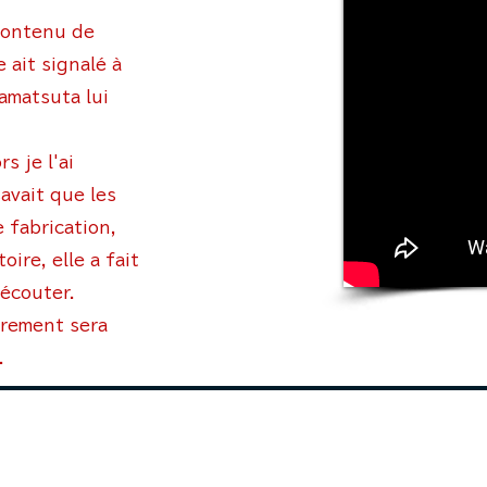
 contenu de
 ait signalé à
kamatsuta lui
s je l'ai
avait que les
 fabrication,
oire, elle a fait
écouter.
trement sera
.
ofesseur que la tête de mon enfan