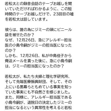
若松太との録音会話のテープお越しを聞
いていただければわかるように、この短
時間のテープお越しだけで、23回目の嘘
を若松太は話しています。
彼らは、誰の為にジミーの頭にビニール
袋を被せたのか？
なぜ、12月26日、急にアレルギー担当
医の小島令嗣がジミーの担当医になった
のか？
しかも、12月26日、私が中島佳子から
脅迫メールを貰った後に、急に小島令嗣
は、ジミーの担当医になったのか？
若松太が、私たち夫婦と理化学研究所、
そして先端医療振興財団、そして、その
上にいる黒幕らともめている事実を知っ
ていた事実にも不自然さを感じました。
また、同様に、アレルギー担当医である
小島令嗣が、退院日の決定したジミーの
担当になるという異常性を考えると若松