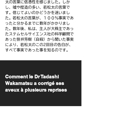
太の言葉に信憑性を感じました。しか
し、嘘や捏造の多い、若松太の言葉で
す。信じてよいのかどうかを迷いまし
た。若松太の言葉が、１００％事実であ
ったと分かるまでに数年がかかりまし
た。数年後、私は、主人が大株主であっ
たステムセルサイエンス社の科学顧問で
あった笹井芳樹（自殺）から聞いた事実
により、若松太のこの2回目の告白が、
すべて事実であった事を知るのです。
​Comment le Dr Tadashi
Wakamatsu a corrigé ses
aveux à plusieurs reprises