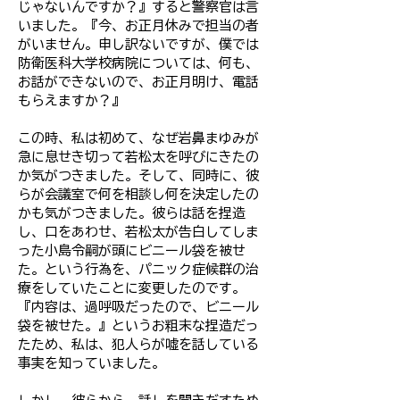
じゃないんですか？』すると警察官は言
いました。『今、お正月休みで担当の者
がいません。申し訳ないですが、僕では
防衛医科大学校病院については、何も、
お話ができないので、お正月明け、電話
もらえますか？』
この時、私は初めて、なぜ岩鼻まゆみが
急に息せき切って若松太を呼びにきたの
か気がつきました。そして、同時に、彼
らが会議室で何を相談し何を決定したの
かも気がつきました。彼らは話を捏造
し、口をあわせ、若松太が告白してしま
った小島令嗣が頭にビニール袋を被せ
た。という行為を、パニック症候群の治
療をしていたことに変更したのです。
『内容は、過呼吸だったので、ビニール
袋を被せた。』というお粗末な捏造だっ
たため、私は、犯人らが嘘を話している
事実を知っていました。