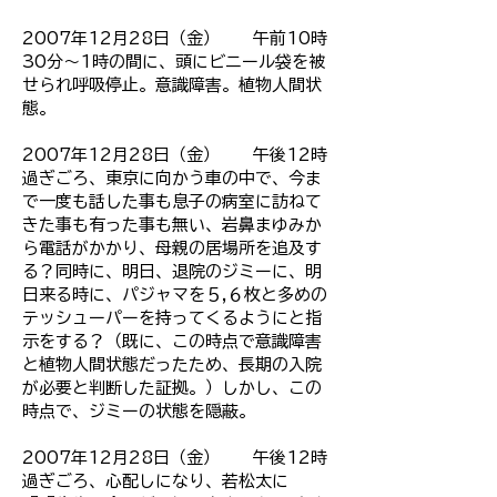
2007年12月28日（金） 午前10時
30分～1時の間に、頭にビニール袋を被
せられ呼吸停止。意識障害。植物人間状
態。
2007年12月28日（金） 午後12時
過ぎごろ、東京に向かう車の中で、今ま
で一度も話した事も息子の病室に訪ねて
きた事も有った事も無い、岩鼻まゆみか
ら電話がかかり、母親の居場所を追及す
る？同時に、明日、退院のジミーに、明
日来る時に、パジャマを５,６枚と多めの
テッシューパーを持ってくるようにと指
示をする？（既に、この時点で意識障害
と植物人間状態だったため、長期の入院
が必要と判断した証拠。）しかし、この
時点で、ジミーの状態を隠蔽。
2007年12月28日（金） 午後12時
過ぎごろ、心配しになり、若松太に