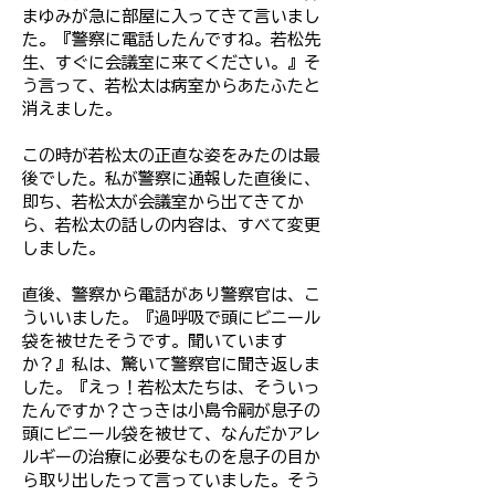
まゆみが急に部屋に入ってきて言いまし
た。『警察に電話したんですね。若松先
生、すぐに会議室に来てください。』そ
う言って、若松太は病室からあたふたと
消えました。
この時が若松太の正直な姿をみたのは最
後でした。私が警察に通報した直後に、
即ち、若松太が会議室から出てきてか
ら、若松太の話しの内容は、すべて変更
しました。
直後、警察から電話があり警察官は、こ
ういいました。『過呼吸で頭にビニール
袋を被せたそうです。聞いています
か？』私は、驚いて警察官に聞き返しま
した。『えっ！若松太たちは、そういっ
たんですか？さっきは小島令嗣が息子の
頭にビニール袋を被せて、なんだかアレ
ルギーの治療に必要なものを息子の目か
ら取り出したって言っていました。そう