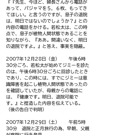
『『先生、今ほど、婦長さんから電話が
あって、パジャマを５，６枚、もってき
てほしい。と言うのですが、息子の退院
は、明日ではないのでしょうか？』との
内容の電話をかける。
若松太は、この時
点で、息子が植物人間状態であることを
知りながら、『ああ。間違いなく、明日
の退院ですよ。』と答え、事実を隠蔽。
2007年12月28日（金） 午後6時
30分ごろ、若松太が始めてジミーを診た
のは、午後6時30分ごろに回診したとき
であり、この時には、すでにジミーは意
識障害を起こし植物人間状態であったの
を確認していたが、母親からの電話に
は、『健康です。明日、退院可能で
す。』と捏造した内容を伝えている。
（後の告白で判明）
2007年12月29日（土） 午前5時
30分 退院と正月旅行の為、早朝、父親
が病院に行き発見。