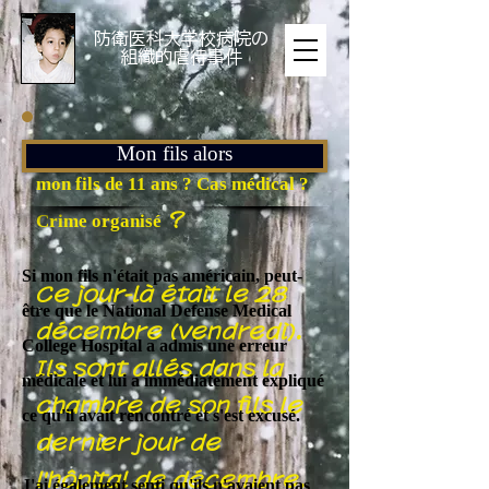
​防衛医科大学校病院の
組織的虐待事件
Une erreur médicale commise par
Mon fils alors
mon fils de 11 ans ? Cas médical ?
Crime organisé
?
Si mon fils n'était pas américain, peut-
Ce jour-là était le 28
être que le National Defense Medical
décembre (vendredi).
College Hospital a admis une erreur
Ils sont allés dans la
médicale et lui a immédiatement expliqué
chambre de son fils le
ce qu'il avait rencontré et s'est excusé.
dernier jour de
l'hôpital de décembre.
J'ai également senti qu'ils n'avaient pas