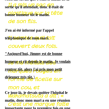
Il a mis un sac en
sortie qu'il attendait, donc il était de
plastique sur la tête
bonne humeur tôt le matin.
de son fils.
J'en ai été informé par l'appel
Il semble qu'il l'ait
téléphonique de mon mari.
couvert deux fois.
"Aujourd'hui, Jimmy est de bonne
humeur et rit depuis le matin. Je voulais
Je me méfiais des
rentrer tôt, alors j'ai pris mon petit
marques rouges en
déjeuner très tôt. \
forme de ficelle sur
mon cou, et
Ce jour-là, je devais quitter l'hôpital le
Wakamatsuta a dit : «
matin, donc mon mari a eu une réunion
C'est une marque faite
importante pour la première fois en une