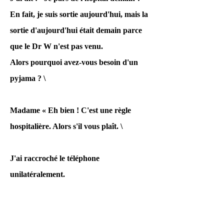
En fait, je suis sortie aujourd'hui, mais la
Bien sûr, ni mon avocat
sortie d'aujourd'hui était demain parce
américain, partisan,
que le Dr W n'est pas venu.
journaliste, casteur ou
Alors pourquoi avez-vous besoin d'un
réalisateur de
pyjama ? \
documentaires ne
considère le fait de
Madame « Eh bien ! C'est une règle
mettre un sac en
hospitalière. Alors s'il vous plaît. \
plastique sur la tête
d'un enfant comme un
J'ai raccroché le téléphone
homicide involontaire.
unilatéralement.
De tels actes
correspondent à des