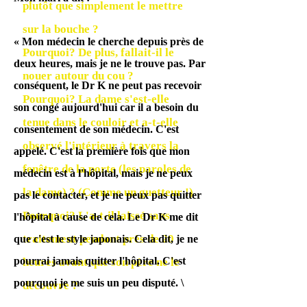
plutôt que simplement le mettre
sur la bouche ?
« Mon médecin le cherche depuis près de
Pourquoi? De plus, fallait-il le
deux heures, mais je ne le trouve pas. Par
nouer autour du cou ?
conséquent, le Dr K ne peut pas recevoir
Pourquoi? La dame s'est-elle
son congé aujourd'hui car il a besoin du
tenue dans le couloir et a-t-elle
consentement de son médecin. C'est
observé l'intérieur à travers la
appelé. C'est la première fois que mon
fenêtre de la porte (les paroles de
médecin est à l'hôpital, mais je ne peux
la dame) ? (Comme un guetteur !)
pas le contacter, et je ne peux pas quitter
Pourquoi? L'a-t-il laissé sans
l'hôpital à cause de cela. Le Dr K me dit
traitement pendant près de 20
que c'est le style japonais. Cela dit, je ne
pourrai jamais quitter l'hôpital. C'est
heures avant que son père ne le
pourquoi je me suis un peu disputé. \
découvre ?