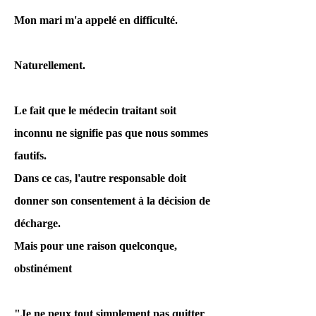
Mon mari m'a appelé en difficulté.
Ils avouent que le nombre de fois
Naturellement.
où ils ont mis un sac en plastique
sur la tête de leur fils est « le
Le fait que le médecin traitant soit
double ».
inconnu ne signifie pas que nous sommes
fautifs.
La première fois, mon fils a crié à
Dans ce cas, l'autre responsable doit
haute voix, alors j'ai été surpris et
donner son consentement à la décision de
je me suis arrêté au bout
décharge.
d'environ 30 secondes. A été
Mais pour une raison quelconque,
avoué.
obstinément
On dit que le temps pour mettre
"Je ne peux tout simplement pas quitter