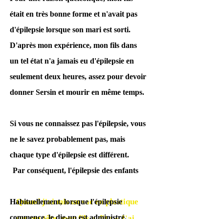
contenu. Nous
était en très bonne forme et n'avait pas
pensons.
d'épilepsie lorsque son mari est sorti.
Si vous le saviez, cela n'aurait-il
D'après mon expérience, mon fils dans
pas été une réponse sincère ? Nous
un tel état n'a jamais eu d'épilepsie en
croyons.
seulement deux heures, assez pour devoir
Tout a été fait par Tadashi
donner Sersin et mourir en même temps.
Wakamatsu, Reiji Kojima et
Mayumi Iwabana, et le
Si vous ne connaissez pas l'épilepsie, vous
réalisateur ne le sait peut-être
ne le savez probablement pas, mais
pas. Nous croyons.
chaque type d'épilepsie est différent.
​
Par conséquent, l'épilepsie des enfants
Quand j'ai mis un sac en plastique
Habituellement, lorsque l'épilepsie
commence, le die-up est administré.
sur ma tête, mon fils a dit : « J'ai