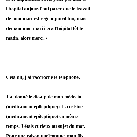
vérifier.
l'hôpital aujourd'hui parce que le travail
de mon mari est régi aujourd'hui, mais
Parallèlement, nous
demain mon mari ira à l'hôpital tôt le
avons également
matin, alors merci. \
publié une lettre
ouverte au directeur
du National Defense
Medical College
Cela dit, j'ai raccroché le téléphone.
Hospital.
J'ai donné le die-up de mon médecin
(médicament épileptique) et la celsine
À mon avis, le
(médicament épileptique) en même
réalisateur ne connaît
temps. J'étais curieux au sujet du mot.
peut-être pas ce
Pour une raison quelconque, mon fils