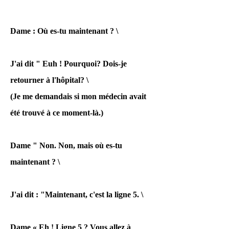
"Le détective en
Dame : Où es-tu maintenant ? \
charge a déménagé.
(Pendant ce temps,
J'ai dit " Euh ! Pourquoi? Dois-je
pendant des mois, "Je
retourner à l'hôpital? \
vous contacterai à
(Je me demandais si mon médecin avait
partir d'ici." est
été trouvé à ce moment-là.)
répété. (Cassette
d'enregistrement
Dame " Non. Non, mais où es-tu
maintenant ? \
disponible.))
J'ai dit : "Maintenant, c'est la ligne 5. \
"Je veux que vous
fassiez à nouveau une
Dame « Eh ! Ligne 5 ? Vous allez à