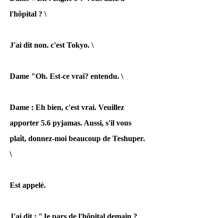
transcription et que
l'hôpital ? \
vous la soumettez. (Il
y a une bande
J'ai dit non. c'est Tokyo. \
d'enregistrement.)
Dame "Oh. Est-ce vrai? entendu. \
Pour une raison
inconnue, il a manqué
Dame : Eh bien, c'est vrai. Veuillez
le délai de
apporter 5.6 pyjamas. Aussi, s'il vous
prescription pour les
plaît, donnez-moi beaucoup de Teshuper.
blessures par
\
négligence. (Il y a une
bande
Est appelé.
d'enregistrement.)
J'ai dit : "Je pars de l'hôpital demain ?