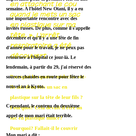
en attachant le cou
semaine. A l'hôtel New Otani, il y a eu
quand je mets un sac
une importante rencontre avec des
en plastique sur ma
invités russes. De plus, comme il s'appelle
tête. », L'arrêt
décembre et qu'il y a une fête de fin
respiratoire a été
d'année pour le travail, je ne peux pas
découvert.
retourner à l'hôpital ce jour-là. Le
lendemain, à partir du 29, j'ai réservé des
Pourquoi les quatre médecins ont-
sources chaudes en route pour fêter le
nouvel an à Kyoto.
ils mis deux fois un sac en
plastique sur la tête de leur fils ?
Cependant, le contenu du deuxième
Pourquoi? Cela devait-il être un
appel de mon mari était terrible.
sac en plastique mince?
Pourquoi? Fallait-il le couvrir
Mon mari a dit :