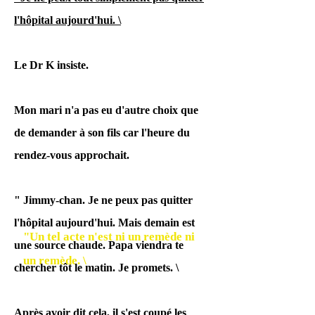
l'hôpital aujourd'hui. \
un sac en plastique sur la tête
pour la deuxième fois est de 3 à 10
Le Dr K insiste.
minutes.
Mon mari n'a pas eu d'autre choix que
Après confirmation auprès du
de demander à son fils car l'heure du
ministère de la Santé, du Travail
rendez-vous approchait.
et du Bien-être, le Ministère de la
Santé, du Travail et du Bien-être
" Jimmy-chan. Je ne peux pas quitter
l'hôpital aujourd'hui. Mais demain est
"Un tel acte n'est ni un remède ni
une source chaude. Papa viendra te
un remède. \
chercher tôt le matin. Je promets. \
Tu as dit.
Après avoir dit cela, il s'est coupé les