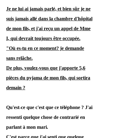
tentatives de meurtre
Je ne lui ai jamais parlé, et bien sûr je ne
suis jamais allé dans la chambre d'hôpital
inutilement
de mon fils, et j'ai reçu un appel de Mme
intentionnelles. Il est
I, qui devrait toujours être occupée.
dit que.
"Où es-tu en ce moment? je demande
sans relâche.
Et cette fois, j'ai
De plus, voulez-vous que j'apporte 5,6
déposé la plainte
pièces du pyjama de mon fils, qui sortira
finale à la police de
demain ?
Tokorozawa.
Qu'est-ce que c'est que ce téléphone ? J'ai
Avec autant de
ressenti quelque chose de contrarié en
preuves et autant
parlant à mon mari.
d'enregistrements
C'est parce que j'ai senti que quelque