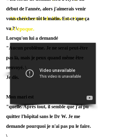
début de l'année, alors j'aimerais venir
Mon fils venait de fêter ses 11 ans
vous chercher tôt le matin. Est-ce que ça
va ? \
à l'époque.
Lorsqu'on lui a demandé
"Aucun problème. Je ne serai peut-être
pas là, mais je peux quand même être
renvoyé. \
Je dis.
Mon mari est
"quelle. Après tout, il semble que j'ai pu
quitter l'hôpital sans le Dr W. Je me
demande pourquoi je n'ai pas pu le faire.
\