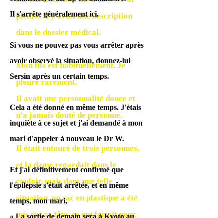
Il s'arrête généralement ici.
pleuré. Il y avait une description
dans le dossier médical.
Si vous ne pouvez pas vous arrêter après
avoir observé la situation, donnez-lui
Mon fils est habituellement. Je
Sersin après un certain temps.
pleure rarement.
Il avait une personnalité douce et
Cela a été donné en même temps. J'étais
n'a jamais douté de personne.
inquiète à ce sujet et j'ai demandé à mon
mari d'appeler à nouveau le Dr W.
Il était entouré de trois personnes,
et la dame regardait dans le
Et j'ai définitivement confirmé que
couloir, mais dans une telle
l'épilepsie s'était arrêtée, et en même
situation, un sac en plastique a été
temps, mon mari,
mis sur sa tête, ce qui faisait peur.
« La sortie de demain sera à Kyoto au