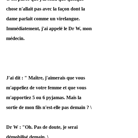
d'aveux, les policiers
chose n'allait pas avec la façon dont la
ont toujours rendu
dame parlait comme un virelangue.
leurs plaintes
Immédiatement, j'ai appelé le Dr W, mon
irrésistibles.
médecin.
Par conséquent, de la
part des supporters
J'ai dit : " Maître, j'aimerais que vous
américains,
m'appeliez de votre femme et que vous
m'apportiez 5 ou 6 pyjamas. Mais la
« Vous accusez
sortie de mon fils n'est-elle pas demain ? \
vraiment ? \
Dr W : "Oh. Pas de doute, je serai
J'ai été grondé.
démobilisé demain. \