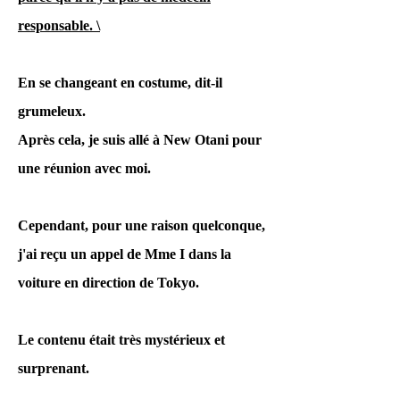
Ce n'est pas un
responsable. \
traitement. « Si tel est
le cas, vous devriez
En se changeant en costume, dit-il
aller à la police. Bien
grumeleux.
sûr, j'ai déposé une
Après cela, je suis allé à New Otani pour
plainte auprès de la
une réunion avec moi.
police.
Cependant, pour une raison quelconque,
j'ai reçu un appel de Mme I dans la
Mais la police
voiture en direction de Tokyo.
"J'ai perdu la preuve. (Il
Le contenu était très mystérieux et
y a une bande
surprenant.
d'enregistrement.)